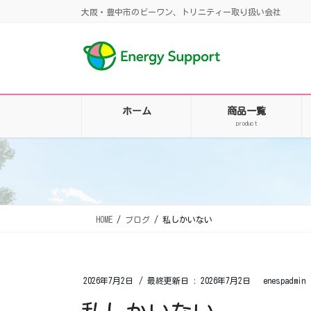
コ
ナ
大阪・豊中市のビーワン、トリニティー取り扱い会社
ン
ビ
テ
ゲ
ン
ー
ツ
シ
に
ョ
移
ン
ホーム
商品一覧
動
に
product
移
動
HOME
ブログ
私しかいない
2026年7月2日
/ 最終更新日 :
2026年7月2日
enespadmin