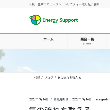
コ
ナ
大阪・豊中市のビーワン、トリニティー取り扱い会社
ン
ビ
テ
ゲ
ン
ー
ツ
シ
に
ョ
移
ン
ホーム
商品一覧
動
に
product
移
動
HOME
ブログ
気の流れを整える
2023年7月14日
/ 最終更新日 :
2023年7月14日
enespadmi