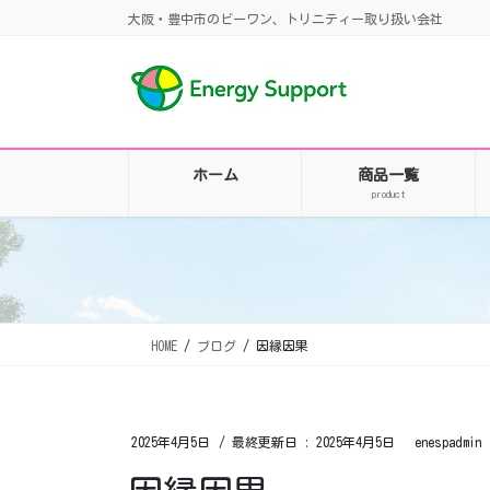
コ
ナ
大阪・豊中市のビーワン、トリニティー取り扱い会社
ン
ビ
テ
ゲ
ン
ー
ツ
シ
に
ョ
移
ン
ホーム
商品一覧
動
に
product
移
動
HOME
ブログ
因縁因果
2025年4月5日
/ 最終更新日 :
2025年4月5日
enespadmin